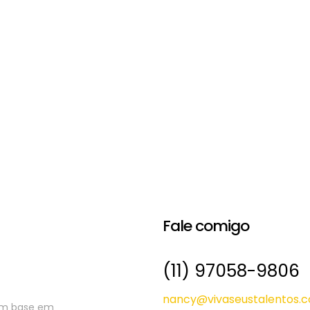
Fale comigo
(11) 97058-9806
nancy@vivaseustalentos.c
com base em